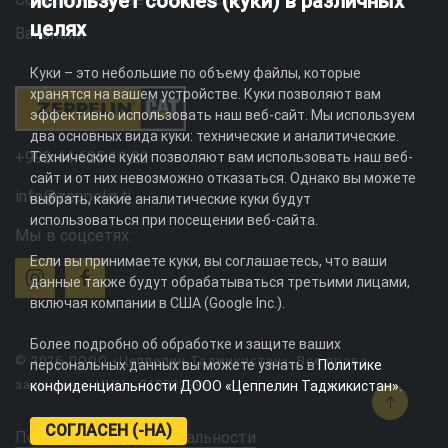
использует cookies (куки) в различных
целях
Вакансии
Куки – это небольшие по объему файлы, которые
хранятся на вашем устройстве. Куки позволяют вам
эффективно использовать наш веб-сайт. Мы используем
два основных вида куки: технические и аналитические.
+992 44 625 11 22
Технические куки позволяют вам использовать наш веб-
сайт и от них невозможно отказаться. Однако вы можете
info@zeppelin.tj
выбрать, какие аналитические куки будут
использоваться при посещении веб-сайта.
Мы в соцсетях:
Если вы принимаете куки, вы соглашаетесь, что ваши
данные также будут обрабатываться третьими лицами,
включая компании в США (Google Inc.).
Более подробно об обработке и защите ваших
© 2026 ДООО «Цеппелин Таджикистан». Все права
персональных данных вы можете узнать в
Политике
защищены. ИНН - 010082996
конфиденциальности ДООО «Цеппелин Таджикистан»
.
СОГЛАСЕН (-НА)
Политика конфиденциальности