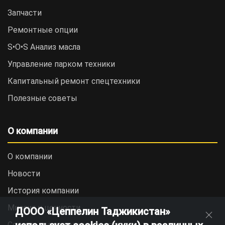
Запчасти
Ремонтные опции
S•O•S Анализ масла
Управление парком техники
Капитальный ремонт спецтехники
Полезные советы
О компании
О компании
Новости
История компании
Миссия и ценности
ДООО «Цеппелин Таджикистан»
Социальная ответственность