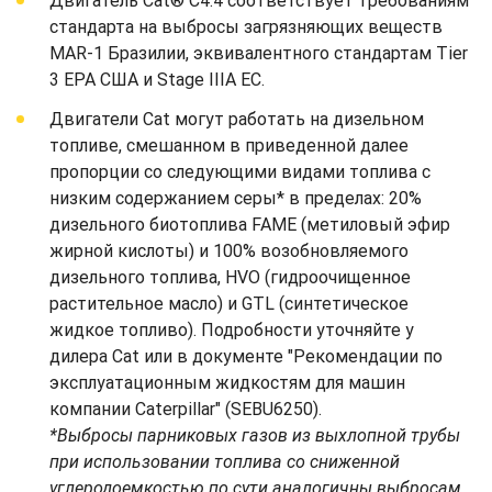
Двигатель Cat® C4.4 соответствует требованиям
стандарта на выбросы загрязняющих веществ
MAR-1 Бразилии, эквивалентного стандартам Tier
3 EPA США и Stage IIIA ЕС.
Двигатели Cat могут работать на дизельном
топливе, смешанном в приведенной далее
пропорции со следующими видами топлива с
низким содержанием серы* в пределах: 20%
дизельного биотоплива FAME (метиловый эфир
жирной кислоты) и 100% возобновляемого
дизельного топлива, HVO (гидроочищенное
растительное масло) и GTL (синтетическое
жидкое топливо). Подробности уточняйте у
дилера Cat или в документе "Рекомендации по
эксплуатационным жидкостям для машин
компании Caterpillar" (SEBU6250).
*Выбросы парниковых газов из выхлопной трубы
при использовании топлива со сниженной
углеродоемкостью по сути аналогичны выбросам