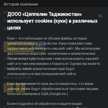
История компании
Миссия и ценности
ДООО «Цеппелин Таджикистан»
использует cookies (куки) в различных
Социальная ответственность
целях
Вакансии
Куки – это небольшие по объему файлы, которые
хранятся на вашем устройстве. Куки позволяют вам
эффективно использовать наш веб-сайт. Мы используем
два основных вида куки: технические и аналитические.
+992 44 625 11 22
Технические куки позволяют вам использовать наш веб-
сайт и от них невозможно отказаться. Однако вы можете
info@zeppelin.tj
выбрать, какие аналитические куки будут
использоваться при посещении веб-сайта.
Мы в соцсетях:
Если вы принимаете куки, вы соглашаетесь, что ваши
данные также будут обрабатываться третьими лицами,
включая компании в США (Google Inc.).
Более подробно об обработке и защите ваших
© 2026 ДООО «Цеппелин Таджикистан». Все права