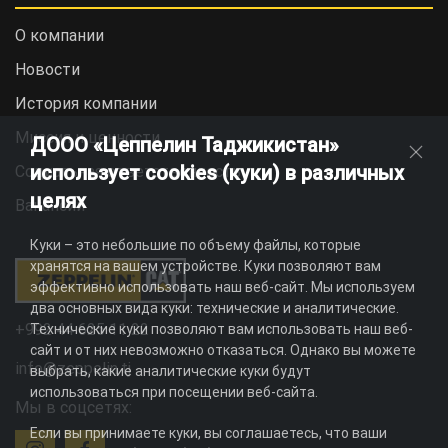
О компании
Новости
История компании
Миссия и ценности
ДООО «Цеппелин Таджикистан»
использует cookies (куки) в различных
Социальная ответственность
целях
Вакансии
Куки – это небольшие по объему файлы, которые
хранятся на вашем устройстве. Куки позволяют вам
эффективно использовать наш веб-сайт. Мы используем
два основных вида куки: технические и аналитические.
+992 44 625 11 22
Технические куки позволяют вам использовать наш веб-
сайт и от них невозможно отказаться. Однако вы можете
info@zeppelin.tj
выбрать, какие аналитические куки будут
использоваться при посещении веб-сайта.
Мы в соцсетях:
Если вы принимаете куки, вы соглашаетесь, что ваши