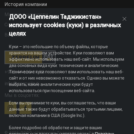
История компании
Миссия и ценности
ДООО «Цеппелин Таджикистан»
использует cookies (куки) в различных
Социальная ответственность
целях
Вакансии
Куки – это небольшие по объему файлы, которые
хранятся на вашем устройстве. Куки позволяют вам
эффективно использовать наш веб-сайт. Мы используем
два основных вида куки: технические и аналитические.
+992 44 625 11 22
Технические куки позволяют вам использовать наш веб-
сайт и от них невозможно отказаться. Однако вы можете
info@zeppelin.tj
выбрать, какие аналитические куки будут
использоваться при посещении веб-сайта.
Мы в соцсетях:
Если вы принимаете куки, вы соглашаетесь, что ваши
данные также будут обрабатываться третьими лицами,
включая компании в США (Google Inc.).
Более подробно об обработке и защите ваших
© 2026 ДООО «Цеппелин Таджикистан». Все права