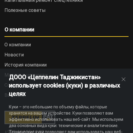
Капитальный ремонт спецтехники
Полезные советы
О компании
О компании
Новости
История компании
Миссия и ценности
ДООО «Цеппелин Таджикистан»
использует cookies (куки) в различных
Социальная ответственность
целях
Вакансии
Куки – это небольшие по объему файлы, которые
хранятся на вашем устройстве. Куки позволяют вам
эффективно использовать наш веб-сайт. Мы используем
два основных вида куки: технические и аналитические.
+992 44 625 11 22
Технические куки позволяют вам использовать наш веб-