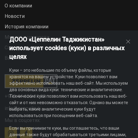
О компании
Новости
История компании
Миссия и ценности
ДООО «Цеппелин Таджикистан»
использует cookies (куки) в различных
Социальная ответственность
целях
Вакансии
Куки – это небольшие по объему файлы, которые
хранятся на вашем устройстве. Куки позволяют вам
эффективно использовать наш веб-сайт. Мы используем
два основных вида куки: технические и аналитические.
+992 44 625 11 22
Технические куки позволяют вам использовать наш веб-
сайт и от них невозможно отказаться. Однако вы можете
info@zeppelin.tj
выбрать, какие аналитические куки будут
использоваться при посещении веб-сайта.
Мы в соцсетях:
Если вы принимаете куки, вы соглашаетесь, что ваши
данные также будут обрабатываться третьими лицами,