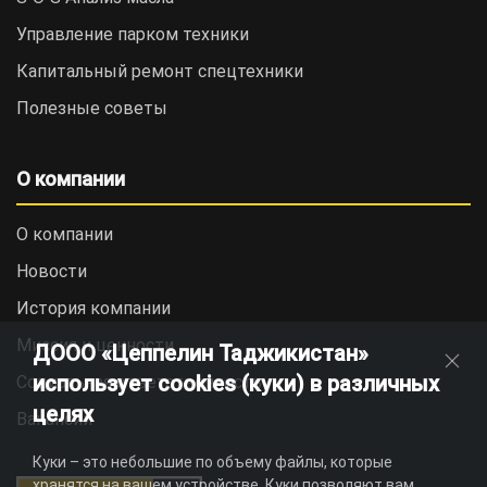
Управление парком техники
Капитальный ремонт спецтехники
Полезные советы
О компании
О компании
Новости
История компании
Миссия и ценности
ДООО «Цеппелин Таджикистан»
использует cookies (куки) в различных
Социальная ответственность
целях
Вакансии
Куки – это небольшие по объему файлы, которые
хранятся на вашем устройстве. Куки позволяют вам