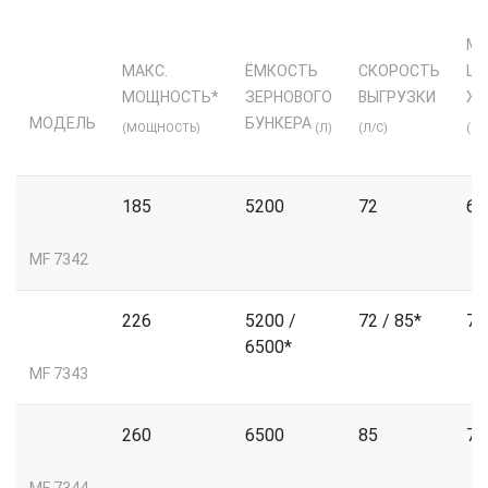
МА
МАКС.
ЁМКОСТЬ
СКОРОСТЬ
ШИ
МОЩНОСТЬ*
ЗЕРНОВОГО
ВЫГРУЗКИ
ЖА
МОДЕЛЬ
БУНКЕРА
(МОЩНОСТЬ)
(Л)
(Л/С)
(М)
185
5200
72
6.
MF 7342
226
5200 /
72 / 85*
7.
6500*
MF 7343
260
6500
85
7.