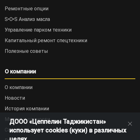
Ремонтные опции
S•O•S Анализ масла
Управление парком техники
Капитальный ремонт спецтехники
Полезные советы
О компании
О компании
Новости
История компании
Миссия и ценности
ДООО «Цеппелин Таджикистан»
использует cookies (куки) в различных
Социальная ответственность
целях