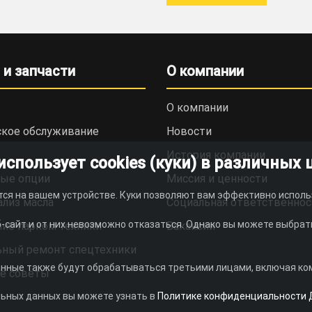
 и запчасти
О компании
О компании
ское обслуживание
Новости
История компании
пользует cookies (куки) в различных 
ые опции
Миссия и ценности
тся на вашем устройстве. Куки позволяют вам эффективно исполь
ализ масла
Социальная ответственнос
-сайт и от них невозможно отказаться. Однако вы можете выбрать
ие парком техники
Вакансии
ьный ремонт спецтехники
анные также будут обрабатываться третьими лицами, включая комп
е советы
льных данных вы можете узнать в
Политике конфиденциальности 