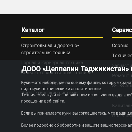
Каталог
Сервис
Строительная и дорожно-
Сервис
cтроительная техника
Техниче
Горная и карьерная техника
Запчасти
ДООО «Цеппелин Таджикистан» ис
Сельскохозяйственная техника
Ремонтн
Навесное оборудование
Куки – это небольшие по объему файлы, которые храня
S•O•S Ан
вида куки: технические и аналитические.
Энергетические системы
Технические куки позволяют вам использовать наш веб
Управлен
посещении веб-сайта.
Капитал
Если вы принимаете куки, вы соглашаетесь, что ваши д
Полезны
Более подробно об обработке и защите ваших персона