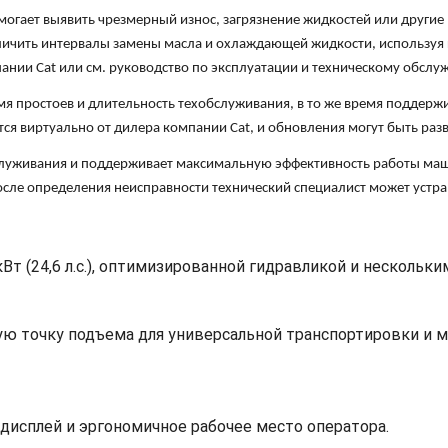
могает выявить чрезмерный износ, загрязнение жидкостей или други
личить интервалы замены масла и охлаждающей жидкости, используя
ании Cat или см. руководство по эксплуатации и техническому обслу
емя простоев и длительность техобслуживания, в то же время поддер
 виртуально от дилера компании Cat, и обновления могут быть разве
бслуживания и поддерживает максимальную эффективность работы ма
сле определения неисправности технический специалист может устран
т (24,6 л.с.), оптимизированной гидравликой и нескольки
ую точку подъема для универсальной транспортировки и
дисплей и эргономичное рабочее место оператора.