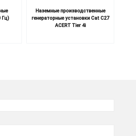
ные
Наземные производственные
Общ
 Гц)
генераторные установки Cat C27
ACERT Tier 4i
выр
м