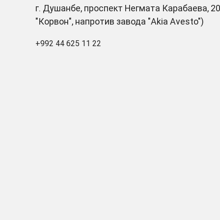
г. Душанбе, проспект Негмата Карабаева, 20
"Корвон", напротив завода "Akia Avesto")
+992 44 625 11 22