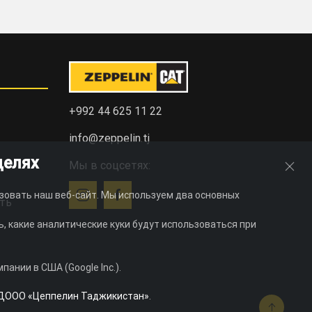
+992 44 625 11 22
info@zeppelin.tj
целях
Мы в соцсетях:
зовать наш веб-сайт. Мы используем два основных
ть
, какие аналитические куки будут использоваться при
ании в США (Google Inc.).
ДООО «Цеппелин Таджикистан»
.