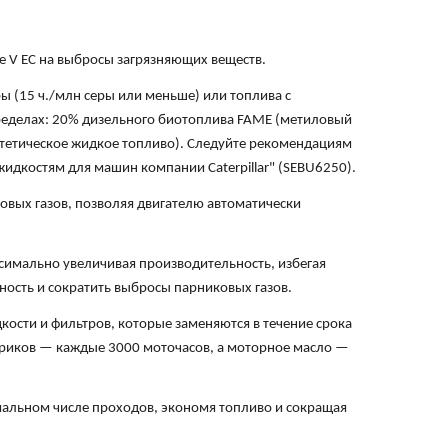
ge V ЕС на выбросы загрязняющих веществ.
ы (15 ч./млн серы или меньше) или топлива с
ределах: 20% дизельного биотоплива FAME (метиловый
нтетическое жидкое топливо). Следуйте рекомендациям
идкостям для машин компании Caterpillar" (SEBU6250).
овых газов, позволяя двигателю автоматически
симально увеличивая производительность, избегая
ость и сократить выбросы парниковых газов.
ости и фильтров, которые заменяются в течение срока
триков — каждые 3000 моточасов, а моторное масло —
мальном числе проходов, экономя топливо и сокращая