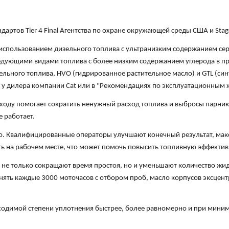
ндартов Tier 4 Final Агентства по охране окружающей среды США и Sta
 использованием дизельного топлива с ультранизким содержанием сер
едующими видами топлива с более низким содержанием углерода в п
льного топлива, HVO (гидрированное растительное масло) и GTL (си
 у дилера компании Cat или в "Рекомендациях по эксплуатационным ж
ходу помогает сократить ненужный расход топлива и выбросы парник
е работает.
о. Квалифицированные операторы улучшают конечный результат, мак
ь на рабочем месте, что может помочь повысить топливную эффективн
не только сокращают время простоя, но и уменьшают количество жидк
ять каждые 3000 моточасов с отбором проб, масло корпусов эксцен
бходимой степени уплотнения быстрее, более равномерно и при мини