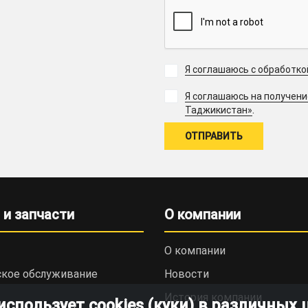
Я соглашаюсь с обработк
Я соглашаюсь на получен
.
Таджикистан»
 и запчасти
О компании
О компании
ское обслуживание
Новости
История компании
пользует cookies (куки) в различных 