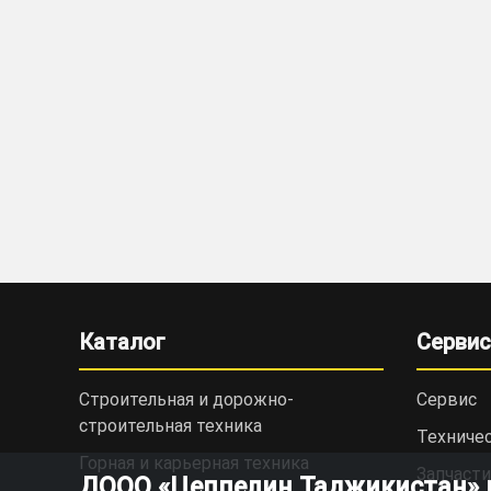
Каталог
Сервис
Строительная и дорожно-
Сервис
cтроительная техника
Техниче
Горная и карьерная техника
Запчасти
ДООО «Цеппелин Таджикистан» ис