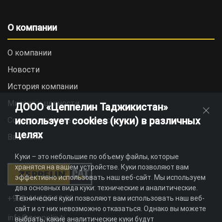
О компании
О компании
Новости
История компании
Миссия и ценности
ДООО «Цеппелин Таджикистан»
использует cookies (куки) в различных
Социальная ответственность
целях
Вакансии
Куки – это небольшие по объему файлы, которые
хранятся на вашем устройстве. Куки позволяют вам
эффективно использовать наш веб-сайт. Мы используем
два основных вида куки: технические и аналитические.
+992 44 625 11 22
Технические куки позволяют вам использовать наш веб-
сайт и от них невозможно отказаться. Однако вы можете
info@zeppelin.tj
выбрать, какие аналитические куки будут