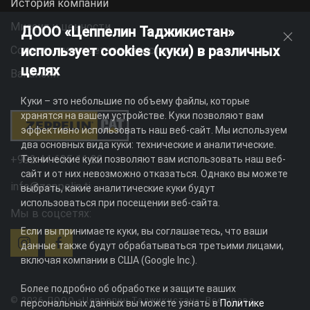
История компании
Миссия и ценности
ДООО «Цеппелин Таджикистан»
использует cookies (куки) в различных
Социальная ответственность
целях
Вакансии
Куки – это небольшие по объему файлы, которые
хранятся на вашем устройстве. Куки позволяют вам
эффективно использовать наш веб-сайт. Мы используем
два основных вида куки: технические и аналитические.
+992 44 625 11 22
Технические куки позволяют вам использовать наш веб-
сайт и от них невозможно отказаться. Однако вы можете
info@zeppelin.tj
выбрать, какие аналитические куки будут
использоваться при посещении веб-сайта.
Мы в соцсетях:
Если вы принимаете куки, вы соглашаетесь, что ваши
данные также будут обрабатываться третьими лицами,
включая компании в США (Google Inc.).
Более подробно об обработке и защите ваших
© 2026 ДООО «Цеппелин Таджикистан». Все права
персональных данных вы можете узнать в
Политике