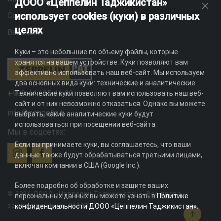
ДООО «Цеппелин Таджикистан»
использует cookies (куки) в различных
Социальная ответственность
целях
Вакансии
Куки – это небольшие по объему файлы, которые
хранятся на вашем устройстве. Куки позволяют вам
эффективно использовать наш веб-сайт. Мы используем
два основных вида куки: технические и аналитические.
+992 44 625 11 22
Технические куки позволяют вам использовать наш веб-
сайт и от них невозможно отказаться. Однако вы можете
info@zeppelin.tj
выбрать, какие аналитические куки будут
использоваться при посещении веб-сайта.
Мы в соцсетях:
Если вы принимаете куки, вы соглашаетесь, что ваши
данные также будут обрабатываться третьими лицами,
включая компании в США (Google Inc.).
Более подробно об обработке и защите ваших
© 2026 ДООО «Цеппелин Таджикистан». Все права
персональных данных вы можете узнать в
Политике
защищены. ИНН - 010082996
конфиденциальности ДООО «Цеппелин Таджикистан»
.