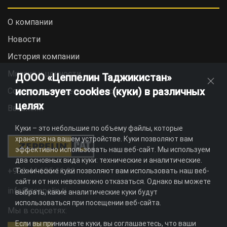
О компании
Новости
История компании
Миссия и ценности
ДООО «Цеппелин Таджикистан»
использует cookies (куки) в различных
Социальная ответственность
целях
Вакансии
Куки – это небольшие по объему файлы, которые
хранятся на вашем устройстве. Куки позволяют вам
эффективно использовать наш веб-сайт. Мы используем
два основных вида куки: технические и аналитические.
+992 44 625 11 22
Технические куки позволяют вам использовать наш веб-
сайт и от них невозможно отказаться. Однако вы можете
info@zeppelin.tj
выбрать, какие аналитические куки будут
использоваться при посещении веб-сайта.
Мы в соцсетях:
Если вы принимаете куки, вы соглашаетесь, что ваши