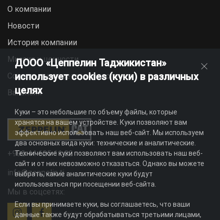
О компании
Новости
История компании
Миссия и ценности
ДООО «Цеппелин Таджикистан»
использует cookies (куки) в различных
Социальная ответственность
целях
Вакансии
Куки – это небольшие по объему файлы, которые
хранятся на вашем устройстве. Куки позволяют вам
эффективно использовать наш веб-сайт. Мы используем
два основных вида куки: технические и аналитические.
+992 44 625 11 22
Технические куки позволяют вам использовать наш веб-
сайт и от них невозможно отказаться. Однако вы можете
info@zeppelin.tj
выбрать, какие аналитические куки будут
использоваться при посещении веб-сайта.
Мы в соцсетях:
Если вы принимаете куки, вы соглашаетесь, что ваши
данные также будут обрабатываться третьими лицами,