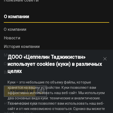
Полезные советы
О компании
О компании
Новости
История компании
Миссия и ценности
ДООО «Цеппелин Таджикистан»
использует cookies (куки) в различных
Социальная ответственность
целях
Вакансии
Куки – это небольшие по объему файлы, которые
хранятся на вашем устройстве. Куки позволяют вам
эффективно использовать наш веб-сайт. Мы используем
два основных вида куки: технические и аналитические.
+992 44 625 11 22
Технические куки позволяют вам использовать наш веб-
сайт и от них невозможно отказаться. Однако вы можете